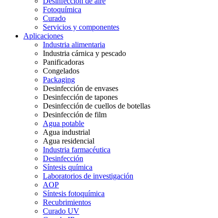
Desinfección de aire
Fotoquímica
Curado
Servicios y componentes
Aplicaciones
Industria alimentaria
Industria cárnica y pescado
Panificadoras
Congelados
Packaging
Desinfección de envases
Desinfección de tapones
Desinfección de cuellos de botellas
Desinfección de film
Agua potable
Agua industrial
Agua residencial
Industria farmacéutica
Desinfección
Síntesis química
Laboratorios de investigación
AOP
Síntesis fotoquímica
Recubrimientos
Curado UV