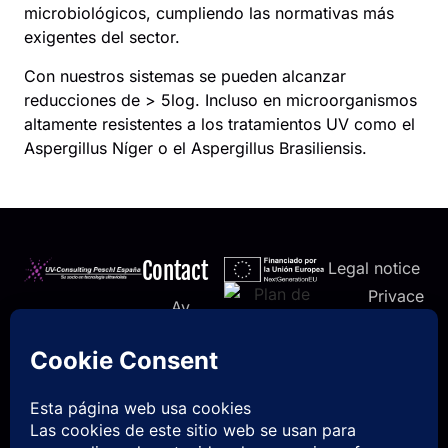
microbiológicos, cumpliendo las normativas más
exigentes del sector.
Con nuestros sistemas se pueden alcanzar
reducciones de > 5log. Incluso en microorganismos
altamente resistentes a los tratamientos UV como el
Aspergillus Níger o el Aspergillus Brasiliensis.
Contact
Legal notice
Privace
Av.
policy
Castellón,
Cookies
5 12412
policy
Geldo,
Accessibility
Castellón
Statement
info@uvcp-