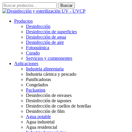
Ir
Buscar
Buscar
al
por:
contenido
Productos
Desinfección
Desinfección de superficies
Desinfección de agua
Desinfección de aire
Fotoquímica
Curado
Servicios y componentes
Aplicaciones
Industria alimentaria
Industria cárnica y pescado
Panificadoras
Congelados
Packaging
Desinfección de envases
Desinfección de tapones
Desinfección de cuellos de botellas
Desinfección de film
Agua potable
Agua industrial
Agua residencial