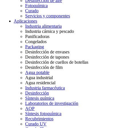
Desinfección de aire
Fotoquímica
Curado
Servicios y componentes
Aplicaciones
Industria alimentaria
Industria cárnica y pescado
Panificadoras
Congelados
Packaging
Desinfección de envases
Desinfección de tapones
Desinfección de cuellos de botellas
Desinfección de film
Agua potable
Agua industrial
Agua residencial
Industria farmacéutica
Desinfección
Síntesis química
Laboratorios de investigación
AOP
Síntesis fotoquímica
Recubrimientos
Curado UV