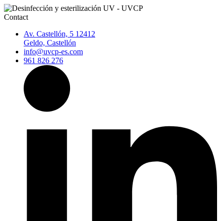
Contact
Av. Castellón, 5 12412
Geldo, Castellón
info@uvcp-es.com
961 826 276