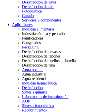
Desinfección de agua
Desinfección de aire
Fotoquímica
Curado
Servicios y componentes
Aplicaciones
Industria alimentaria
Industria cárnica y pescado
Panificadoras
Congelados
Packaging
Desinfección de envases
Desinfección de tapones
Desinfección de cuellos de botellas
Desinfección de film
Agua potable
Agua industrial
Agua residencial
Industria farmacéutica
Desinfección
Síntesis química
Laboratorios de investigación
AOP
Síntesis fotoquímica
Recubrimientos