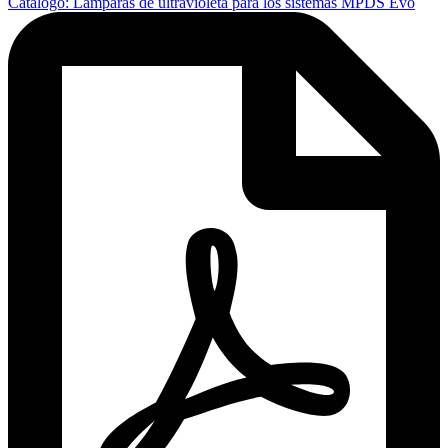
Catálogo: Lámparas de ultravioleta para los sistemas MPDS Evo