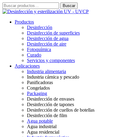
Ir
Buscar
Buscar
al
por:
contenido
Productos
Desinfección
Desinfección de superficies
Desinfección de agua
Desinfección de aire
Fotoquímica
Curado
Servicios y componentes
Aplicaciones
Industria alimentaria
Industria cárnica y pescado
Panificadoras
Congelados
Packaging
Desinfección de envases
Desinfección de tapones
Desinfección de cuellos de botellas
Desinfección de film
Agua potable
Agua industrial
Agua residencial