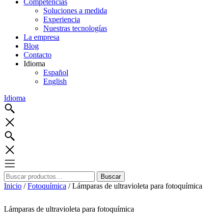
Competencias
Soluciones a medida
Experiencia
Nuestras tecnologías
La empresa
Blog
Contacto
Idioma
Español
English
Idioma
Buscar
Buscar
por:
Inicio
/
Fotoquímica
/ Lámparas de ultravioleta para fotoquímica
Lámparas de ultravioleta para fotoquímica