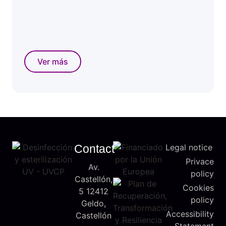
Ver más
Contact
Legal notice
Privace
Av.
policy
Castellón,
Cookies
5 12412
policy
Geldo,
Accessibility
Castellón