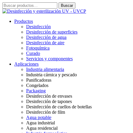
Ir
Buscar
Buscar
al
por:
contenido
Productos
Desinfección
Desinfección de superficies
Desinfección de agua
Desinfección de aire
Fotoquímica
Curado
Servicios y componentes
Aplicaciones
Industria alimentaria
Industria cárnica y pescado
Panificadoras
Congelados
Packaging
Desinfección de envases
Desinfección de tapones
Desinfección de cuellos de botellas
Desinfección de film
Agua potable
Agua industrial
Agua residencial