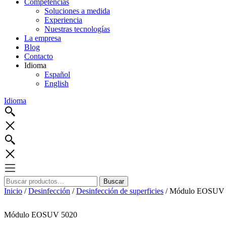
Competencias
Soluciones a medida
Experiencia
Nuestras tecnologías
La empresa
Blog
Contacto
Idioma
Español
English
Idioma
Buscar
Buscar
por:
Inicio
/
Desinfección
/
Desinfección de superficies
/ Módulo EOSUV 
Módulo EOSUV 5020