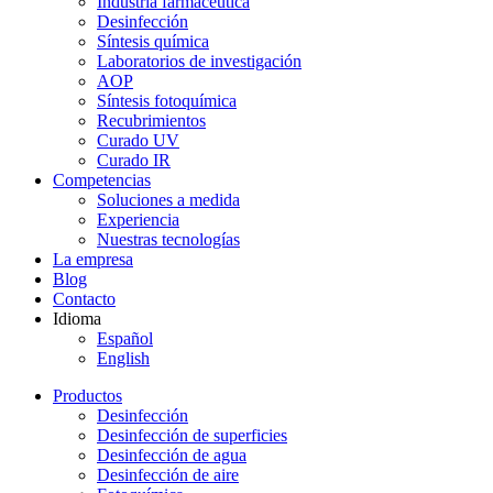
Industria farmacéutica
Desinfección
Síntesis química
Laboratorios de investigación
AOP
Síntesis fotoquímica
Recubrimientos
Curado UV
Curado IR
Competencias
Soluciones a medida
Experiencia
Nuestras tecnologías
La empresa
Blog
Contacto
Idioma
Español
English
Productos
Desinfección
Desinfección de superficies
Desinfección de agua
Desinfección de aire