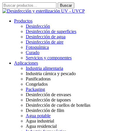
Ir
Buscar
Buscar
al
por:
contenido
Productos
Desinfección
Desinfección de superficies
Desinfección de agua
Desinfección de aire
Fotoquímica
Curado
Servicios y componentes
Aplicaciones
Industria alimentaria
Industria cárnica y pescado
Panificadoras
Congelados
Packaging
Desinfección de envases
Desinfección de tapones
Desinfección de cuellos de botellas
Desinfección de film
Agua potable
Agua industrial
Agua residencial