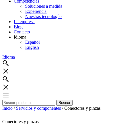
Competencias
Soluciones a medida
Experiencia
Nuestras tecnologías
La empresa
Blog
Contacto
Idioma
Español
English
Idioma
Buscar
Buscar
por:
Inicio
/
Servicios y componentes
/ Conectores y pinzas
Conectores y pinzas