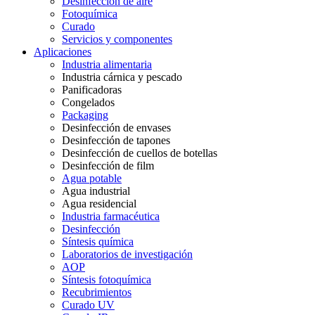
Desinfección de aire
Fotoquímica
Curado
Servicios y componentes
Aplicaciones
Industria alimentaria
Industria cárnica y pescado
Panificadoras
Congelados
Packaging
Desinfección de envases
Desinfección de tapones
Desinfección de cuellos de botellas
Desinfección de film
Agua potable
Agua industrial
Agua residencial
Industria farmacéutica
Desinfección
Síntesis química
Laboratorios de investigación
AOP
Síntesis fotoquímica
Recubrimientos
Curado UV