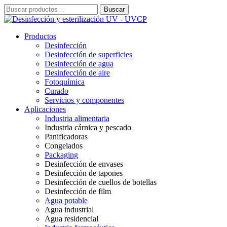
Ir
Buscar
Buscar
al
por:
contenido
Productos
Desinfección
Desinfección de superficies
Desinfección de agua
Desinfección de aire
Fotoquímica
Curado
Servicios y componentes
Aplicaciones
Industria alimentaria
Industria cárnica y pescado
Panificadoras
Congelados
Packaging
Desinfección de envases
Desinfección de tapones
Desinfección de cuellos de botellas
Desinfección de film
Agua potable
Agua industrial
Agua residencial