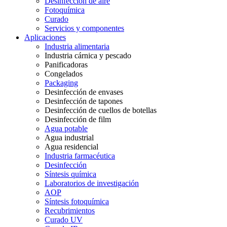
Desinfección de aire
Fotoquímica
Curado
Servicios y componentes
Aplicaciones
Industria alimentaria
Industria cárnica y pescado
Panificadoras
Congelados
Packaging
Desinfección de envases
Desinfección de tapones
Desinfección de cuellos de botellas
Desinfección de film
Agua potable
Agua industrial
Agua residencial
Industria farmacéutica
Desinfección
Síntesis química
Laboratorios de investigación
AOP
Síntesis fotoquímica
Recubrimientos
Curado UV