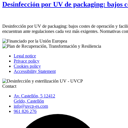
Desinfección por UV de packaging: bajos co
Desinfección por UV de packaging: bajos costes de operación y facili
encuentran ante regulaciones cada vez más exigentes. Normativas c
Legal notice
Privace policy
Cookies policy
Accessibility Statement
Contact
Av. Castellón, 5 12412
Geldo, Castellón
info@uvcp-es.com
961 826 276