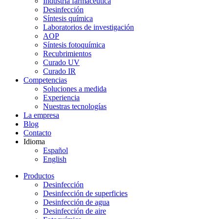
Industria farmacéutica
Desinfección
Síntesis química
Laboratorios de investigación
AOP
Síntesis fotoquímica
Recubrimientos
Curado UV
Curado IR
Competencias
Soluciones a medida
Experiencia
Nuestras tecnologías
La empresa
Blog
Contacto
Idioma
Español
English
Productos
Desinfección
Desinfección de superficies
Desinfección de agua
Desinfección de aire