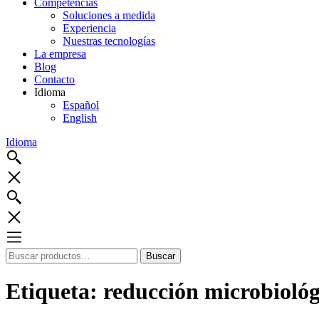
Competencias
Soluciones a medida
Experiencia
Nuestras tecnologías
La empresa
Blog
Contacto
Idioma
Español
English
Idioma
Buscar
Buscar
por:
Etiqueta:
reducción microbiológ