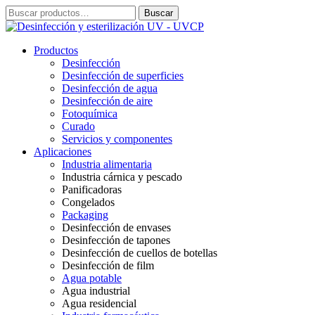
Ir
Buscar
Buscar
al
por:
contenido
Productos
Desinfección
Desinfección de superficies
Desinfección de agua
Desinfección de aire
Fotoquímica
Curado
Servicios y componentes
Aplicaciones
Industria alimentaria
Industria cárnica y pescado
Panificadoras
Congelados
Packaging
Desinfección de envases
Desinfección de tapones
Desinfección de cuellos de botellas
Desinfección de film
Agua potable
Agua industrial
Agua residencial